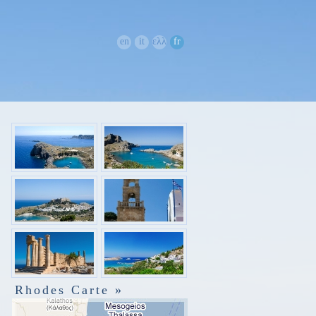
en
it
ελλ
fr
Rhodes Carte »