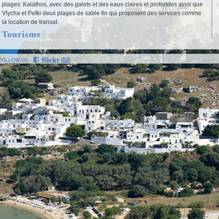
plages: Kalathos, avec des galets et des eaux claires et profondes ainsi que
Vlycha et Pefki deux plages de sable fin qui proposent des services comme
la location de transat.
Tourisme
Faites un tour d’âne sur la colline de l’ancienne acropole. Au sommet de la
colline se trouve le temple dorique d’Athéna, construit en 300 avant J.C., une
FOLLOW US
stoa hellénistique (200 avant J.C.), les vestiges d’un temple romain de
Dioclétien et un bas-relief impressionnant sculpté sur ​​le rocher, représentant
un navire de guerre de Rhodes.
Les vestiges de l’époque médiévale comportent la forteresse (début du
14ème siècle) et l’église de St John.
Sur le versant sud-ouest de la colline de l’Acropole on retrouve le théâtre
antique de Lindos, avec une capacité de 1800 personnes.
Vous y trouverez également d’autres monuments remarquables comme
l’Archocrateion, une structure funéraire hellénistique creusée dans la roche
et le « Tombeau de Kleovoulos », située sur la petite île au large de la baie
de Lindos.
Enfin, ne manquez pas une visite à la maison Lindiaine traditionnelle de la
famille Papaconstantis, l’un des monuments séculaires les plus importants de
la période médiévale, aujourd’hui transformé en musée, ainsi qu’à l’église
byzantine de la Vierge Lindos (15ème siècle).