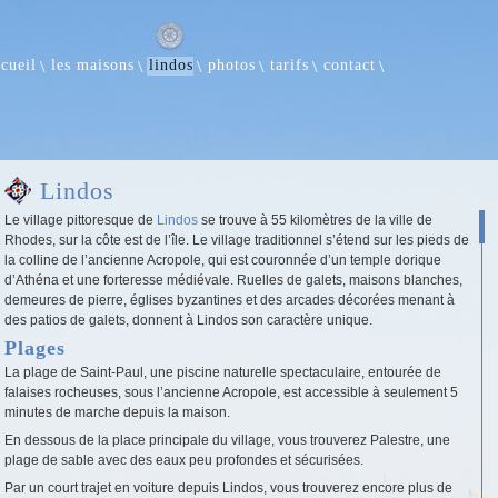
ccueil
les maisons
lindos
photos
tarifs
contact
Lindos
Le village pittoresque de
Lindos
se trouve à 55 kilomètres de la ville de
Rhodes, sur la côte est de l’île. Le village traditionnel s’étend sur les pieds de
la colline de l’ancienne Acropole, qui est couronnée d’un temple dorique
d’Athéna et une forteresse médiévale. Ruelles de galets, maisons blanches,
demeures de pierre, églises byzantines et des arcades décorées menant à
des patios de galets, donnent à Lindos son caractère unique.
Plages
La plage de Saint-Paul, une piscine naturelle spectaculaire, entourée de
falaises rocheuses, sous l’ancienne Acropole, est accessible à seulement 5
minutes de marche depuis la maison.
En dessous de la place principale du village, vous trouverez Palestre, une
plage de sable avec des eaux peu profondes et sécurisées.
Par un court trajet en voiture depuis Lindos, vous trouverez encore plus de