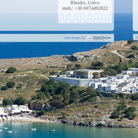
Rhodes, Grèce
mob.: +30 6974492822
web design
by